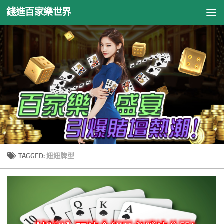
錢進百家樂世界
Skip to content
TAGGED:
妞妞牌型