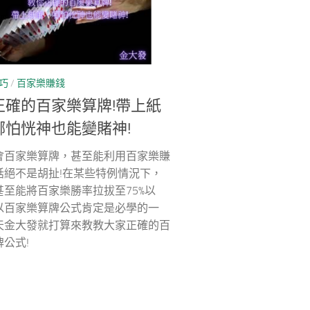
巧
/
百家樂賺錢
正確的百家樂算牌!帶上紙
哪怕恍神也能變賭神!
會百家樂算牌，甚至能利用百家樂賺
話絕不是胡扯!在某些特例情況下，
甚至能將百家樂勝率拉拔至75%以
以百家樂算牌公式肯定是必學的一
天金大發就打算來教教大家正確的百
公式!