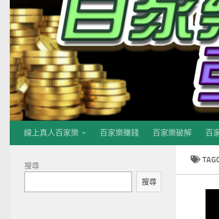
線上真人百家樂
百家樂賺錢
百家樂破解
百
TAG
搜尋
搜尋