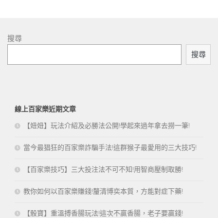
搜尋
搜尋
線上百家樂近期文章
【妞妞】玩法介紹及必勝法公開!學起來過年拿去撈一筆!
當今最猖狂的百家樂詐騙手法!這群猴子最愛用的三大技巧!
【百家樂技巧】三大投注法不可不知!用智商壓制取勝!
教你如何以百家樂賺錢!釐清博奕本質，方能對症下藥!
【骰寶】重溫搏香腸玩法!這次不贏香腸，老子要贏錢!