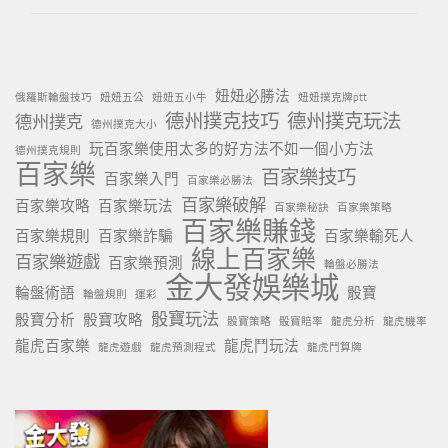
妞妞必勝法
俄羅斯輪盤技巧
妞妞五公
妞妞五小牛
妞妞撲克牌ptt
德州撲克技巧
德州撲克玩法
德州撲克
德州撲克大小
玩百家樂使用太多的好方法不如一個小方法
德州撲克規則
百家樂
百家樂技巧
百家樂入門
百家樂必勝法
百家樂破解
百家樂攻略
百家樂玩法
百家樂秘訣
百家樂策略
百家樂賺錢
百家樂規則
百家樂詐騙
百家樂輸死人
線上百家樂
百家樂遊戲
百家樂預測
輪盤必勝法
金大發娛樂城
輪盤術語
骰寶
輪盤規則
運彩
骰寶玩法
骰寶分析
骰寶攻略
骰寶策略
骰寶賠率
龍虎分析
龍虎機率
龍虎百家樂
龍虎鬥玩法
龍虎遊戲
龍虎預測程式
龍虎鬥算牌