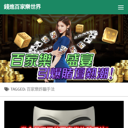
錢進百家樂世界
Skip to content
TAGGED:
百家樂詐騙手法