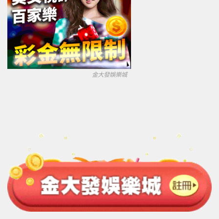
金大發娛樂城