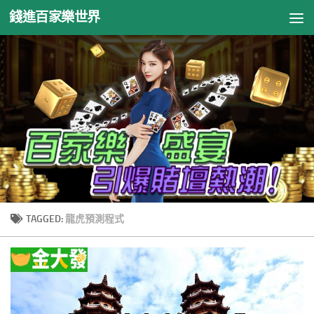
錢進百家樂世界
Skip to content
TAGGED:
龍虎預測程式